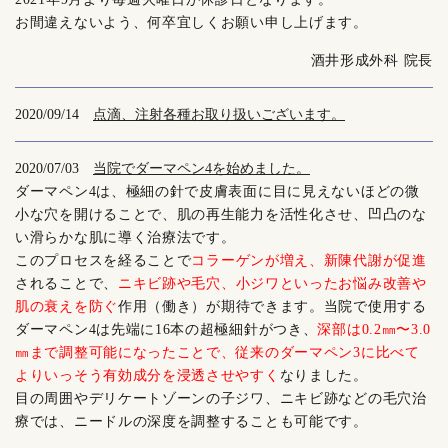
お間違えないよう、何卒宜しくお願い申し上げます。
酒井形成外科 院長
2020/09/14
点滴、注射各種お取り扱いございます。
2020/07/03
当院でダーマペン4を始めました。
ダーマペン4は、極細の針で皮膚表面に目に見えないほどの微
小な穴を開けることで、肌の再生能力を活性化させ、凹凸のな
い滑らかな肌に導く治療法です。
このプロセスを経ることで
コラーゲンが増え、新陳代謝が促進
されることで、
ニキビ跡や毛穴、小ジワといったお悩み改善や
肌の衰えを防ぐ
作用（働き）が期待できます。当院で使用する
ダーマペン4は先端に16本の超極細針がつき、
深部は0.2㎜〜3.0
㎜まで調整可能になったことで、従来のダーマペン3に比べて
よりいっそう有効成分を浸透させやすく
なりました。
目の周囲やデリケートゾーンの子ジワ、ニキビ跡などの毛穴治
療では、ニードルの深度を調整することも可能です。