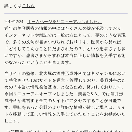
詳しくは
こちら
2019/12/24
ホームページをリニューアルしました。
近年の美容医療の情報の中にはたくさんの嘘が氾濫しており、
インターネットや雑誌では一般の方にとって、夢のような表現
で、多くの文句が書きつづられております。医師から見れば
「どうしてこんなことにだまされたの？」という患者さまも多
いですが、患者さまからすれば本当に正しい情報を入手する術
がなかったということも言えます。
当サイトの監修、北大塚の酒井形成外科では各ジャンルにおい
て特化させた18のサイトを運営・管理しており、美容外科のた
めの「本当の情報発信基地」となるため、努力しております。
今回リニューアルオープンしました「美容Q＆A」では酒井形
成外科が運営する全てのサイトにアクセスすることが可能で
す。興味をもった分野のより詳細な情報が欲しい場合は、サイ
トを移動して正しい情報を入手していただくことをお勧めいた
します。