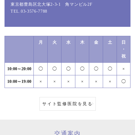
東京都豊島区北大塚2-3-1 角マンビル2F
TEL.03-3576-7788
月
火
水
木
金
土
日
・
祝
10:00～20:00
◯
◯
◯
◯
◯
◯
×
10:00～19:00
×
×
×
×
×
×
◯
サイト監修医院を見る
交通案内